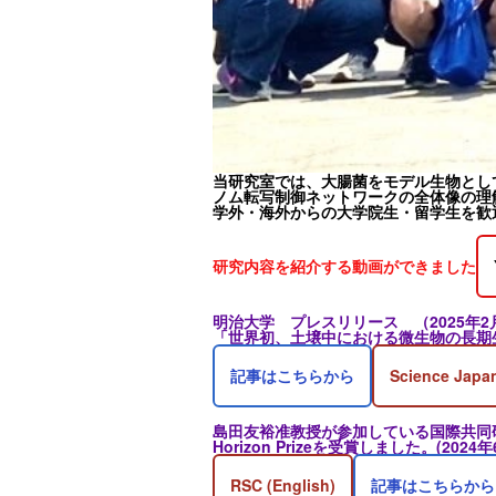
当研究室では、大腸菌をモデル生物とし
ノム転写制御ネットワークの全体像の理
学外・海外からの大学院生・留学生を歓
研究内容を紹介する動画ができました
明治大学 プレスリリース （2025年2
「世界初、土壌中における微生物の長期
記事はこちらから
Science Japan
島田友裕准教授が参加している国際共同研究
Horizon Prizeを受賞しました。(2024年
RSC (English)
記事はこちらから