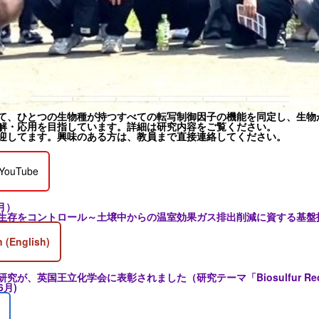
て、ひとつの生物種が持つすべての転写制御因子の機能を同定し、生物
解・応用を目指しています。詳細は研究内容をご覧ください。
迎してます。興味のある方は、教員まで直接連絡してください。
YouTube
月）
生存をコントロール～土壌中からの温室効果ガス排出削減に資する基盤
 (English)
が、英国王立化学会に表彰されました（研究テーマ「Biosulfur Rec
6月)