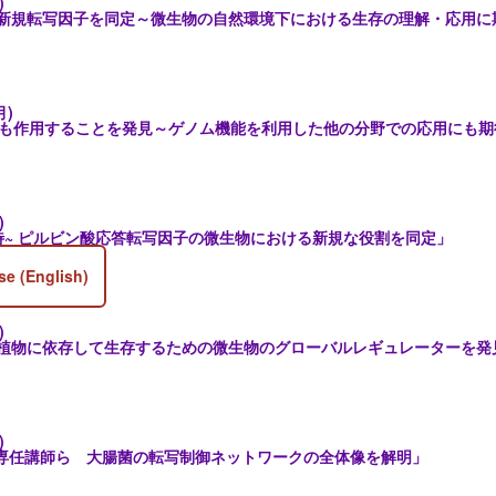
)
新規転写因子を同定～微生物の自然環境下における生存の理解・応用に
月)
にも作用することを発見～ゲノム機能を利用した他の分野での応用にも期
)
待~ ピルビン酸応答転写因子の微生物における新規な役割を同定」
se (English)
)
植物に依存して生存するための微生物のグローバルレギュレーターを発
)
裕専任講師ら 大腸菌の転写制御ネットワークの全体像を解明」